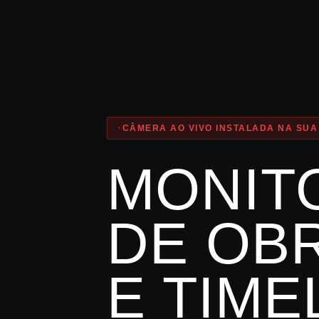
CÂMERA AO VIVO INSTALADA NA SUA
MONIT
DE OB
E TIME