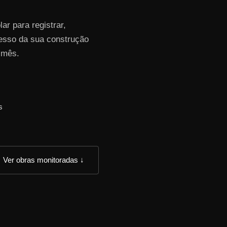
r para registrar,
resso da sua construção
 mês.
s
Ver obras monitoradas ↓